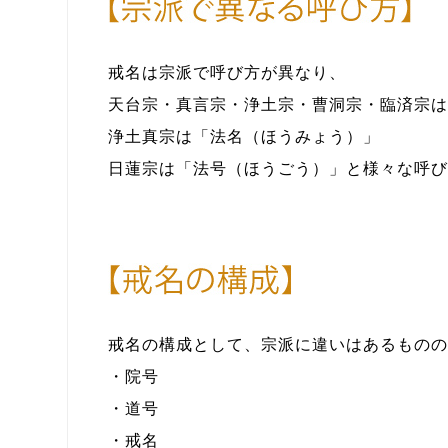
戒名は宗派で呼び方が異なり、
天台宗・真言宗・浄土宗・曹洞宗・臨済宗は
浄土真宗は
「法名（ほうみょう）」
日蓮宗は
「法号（ほうごう）」
と様々な呼び
戒名の構成として、宗派に違いはあるものの
・院号
・道号
・戒名