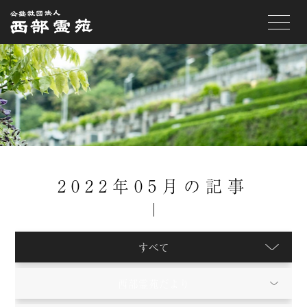
toggle
navigat
2022年05月の記事
すべて
西部霊苑だより