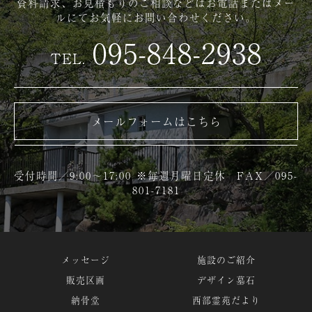
資料請求、お見積もりのご相談などは
お電話またはメー
ルにてお気軽にお問い合わせください。
095-848-2938
TEL.
メールフォームはこちら
受付時間／9:00～17:00 ※毎週月曜日定休 FAX／095-
801-7181
メッセージ
施設のご紹介
販売区画
デザイン墓石
納骨堂
西部霊苑だより