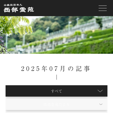
toggle
navigat
2025年07月の記事
すべて
西部霊苑だより