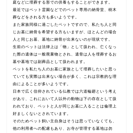
庭などに埋葬する形での供養もすることができます。
最近ではペット霊園などでのペット専用の納骨堂、樹木
葬などをされる方も多いようです。
また家族同様に過ごしたペットですので、私たち人と同
じお墓に納骨を希望する方もいますが、ほとんどの場合
人と同じお墓、墓地に納骨が出来ないのが現状です。
生前のペットは法律上は「物」として扱われ、亡くなっ
た際の遺体は一般廃棄物とされ、遺骨は人を埋葬するお
墓や墓地では副葬品として扱われます。
ペットを私たち人のお墓に家族として埋葬したいと思っ
ていても実際は出来ない場合が多く、これは宗教的な理
由によることが多いようです。
日本で広く信仰されている仏教では六道輪廻という考え
があり、これにおいて人以外の動物は下の存在として扱
われており、ペットと人が同じお墓に入ることは倫理上
好ましくないとされています。
そのためペット飼い主自身はそうは思っていなくても、
他の利用者への配慮もあり、お寺が管理する墓地は勿