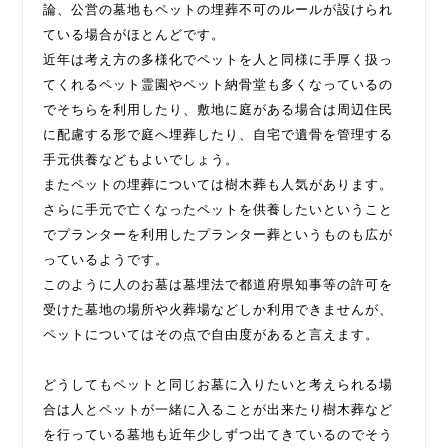
論、公営の墓地もペットの埋葬不可のルールが設けられ
ている場合がほとんどです。
近年は考え方の多様化でペットを人と同様に手厚く扱っ
てくれるペット霊園やペット納骨堂も多くなっているの
でそちらを利用したり、敷地に庭がある場合は周辺住民
に配慮する形で庭へ埋葬したり、自宅で遺骨を管理する
手元供養などもよいでしょう。
またペットの埋葬については樹木葬も人気があります。
さらに手元で亡くなったペットを供養したいということ
でプランターを利用したプランター葬というものも広が
っているようです。
このように人のお墓は墓埋法で都道府県知事等の許可を
受けた墓地の場所や火葬場などしか利用できませんが、
ペットについてはその点で自由度があると言えます。
どうしてもペットと同じお墓に入りたいと考えられる場
合は人とペットが一緒に入ることが出来たり樹木葬など
を行っている墓地も近年少しずつ出てきているのでそう