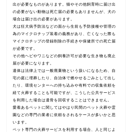
出が必要なものがあります。猫やその他飼育時に届け出
の必要がない動物は死亡届の必要もありませんが、犬の
場合は届け出の必要があります。
犬は狂犬病予防法などの面から生前も予防接種や管理の
為のマイクロチップ装着の義務があり、亡くなった際も
マイクロチップの登録削除の手続きや保健所での死亡届
が必要です。
その他ヘビやワニなどの飼養許可が必要な生き物も廃止
届が必要になります。
遺体は法律上では一般廃棄物という扱いになるため、自
宅の庭に埋葬したり、自治体で燃やせるごみとして出し
たり、環境センターへの持ち込みや有料での収集依頼を
経て火葬することも可能ですが、こうした公共サービス
を利用した場合は遺骨を回収することはできません。
愛着あるペットに関してはやはり民間のペット火葬や霊
園などの専門の業者に依頼をされるケースが多いかと思
います。
ペット専門の火葬サービスを利用する場合、人と同じよ